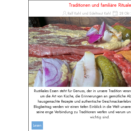
Direkt zum Seiteninhalt
Traditionen und familiäre Ritual
Ralf Kahl und Edeltraut Kahl
28 Okt 
Rustikales Essen steht für Genuss, der in unsere Tradition verank
um die Art von Küche, die Erinnerungen an gemütliche Ab
hausgemachte Rezepte und authentische Geschmackserlebnis
Blogbeitrag werden wir einen tiefen Einblick in die Welt unsere
seine enge Verbindung zu Traditionen werfen und warum uns
wichtig sind.
Lesen