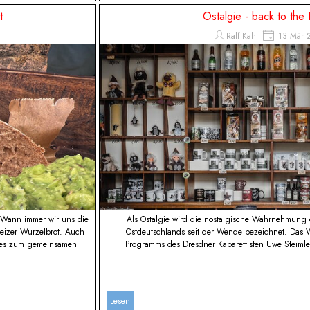
t
Ostalgie - back to the
Ralf Kahl
13 Mär 
. Wann immer wir uns die
Als Ostalgie wird die nostalgische Wahrnehmung 
eizer Wurzelbrot. Auch
Ostdeutschlands seit der Wende bezeichnet. Das Wo
keres zum gemeinsamen
Programms des Dresdner Kabarettisten Uwe Steiml
Lesen