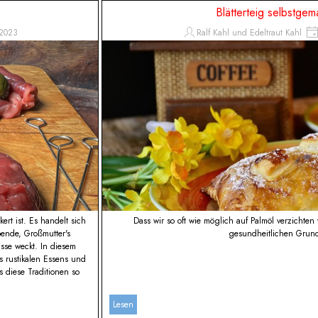
e
Blätterteig selbstgem
2023
Ralf Kahl und Edeltraut Kahl
ert ist. Es handelt sich
Dass wir so oft wie möglich auf Palmöl verzichten 
ende, Großmutter's
gesundheitlichen Grun
se weckt. In diesem
s rustikalen Essens und
 diese Traditionen so
Lesen