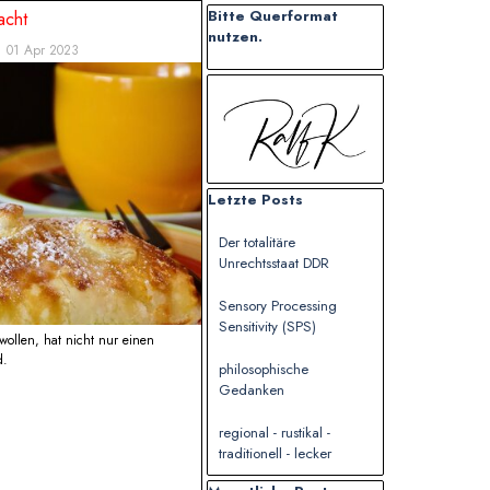
Block überspringen Bitte Querformat n
Bitte Querformat
acht
nutzen.
01 Apr 2023
Block überspringen
Block überspringen Letzte Posts
Letzte Posts
Der totalitäre
Unrechtsstaat DDR
Sensory Processing
Sensitivity (SPS)
wollen, hat nicht nur einen
d.
philosophische
Gedanken
regional - rustikal -
traditionell - lecker