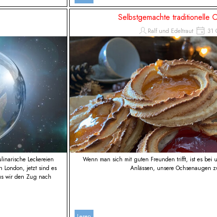
Selbstgemachte traditionelle
Ralf und Edeltraut
31 
linarische Leckereien
Wenn man sich mit guten Freunden trifft, ist es bei 
h London, jetzt sind es
Anlässen, unsere Ochsenaugen zu
us wir den Zug nach
Lesen