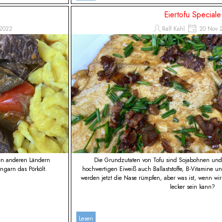
Eiertofu Speciale
2022
Ralf Kahl
20 Nov 
len anderen Ländern
Die Grundzutaten von Tofu sind Sojabohnen und 
ngarn das Pörkölt.
hochwertigen Eiweiß auch Ballaststoffe, B-Vitamine un
werden jetzt die Nase rümpfen, aber was ist, wenn w
lecker sein kann?
Lesen