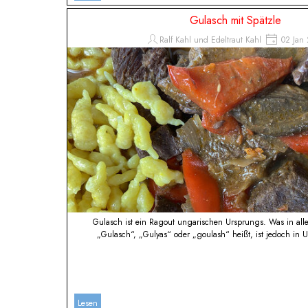
Gulasch mit Spätzle
Ralf Kahl und Edeltraut Kahl
02 Jan 
Gulasch ist ein Ragout ungarischen Ursprungs. Was in al
„Gulasch“, „Gulyas“ oder „goulash“ heißt, ist jedoch in U
Lesen