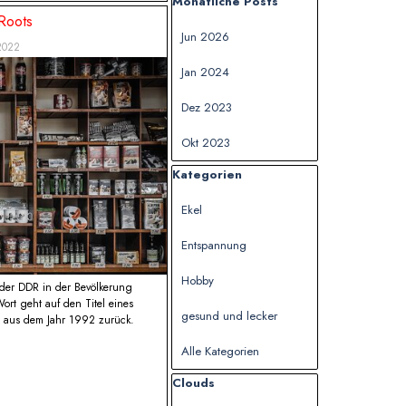
Block überspringen Monatliche Posts
Monatliche Posts
 Roots
Jun 2026
2022
Jan 2024
Dez 2023
Okt 2023
Block überspringen Kategorien
Kategorien
Ekel
Entspannung
Hobby
der DDR in der Bevölkerung
rt geht auf den Titel eines
gesund und lecker
e aus dem Jahr 1992 zurück.
Alle Kategorien
Block überspringen Clouds
Clouds