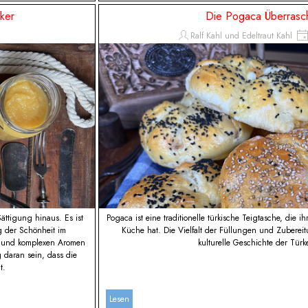
cker
Die Pogaca Überrasc
Ralf Kahl und Edeltraut Kahl
ättigung hinaus. Es ist
Pogaca ist eine traditionelle türkische Teigtasche, die
 der Schönheit im
Küche hat. Die Vielfalt der Füllungen und Zubereit
se und komplexen Aromen
kulturelle Geschichte der Türke
g daran sein, dass die
t.
Lesen