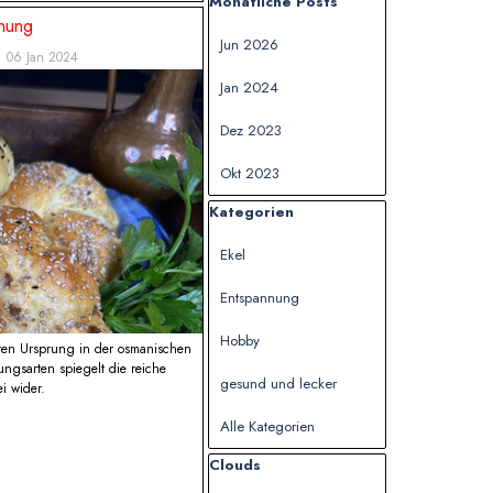
Block überspringen Monatliche Posts
Monatliche Posts
hung
Jun 2026
06 Jan 2024
Jan 2024
Dez 2023
Okt 2023
Block überspringen Kategorien
Kategorien
Ekel
Entspannung
Hobby
 ihren Ursprung in der osmanischen
ungsarten spiegelt die reiche
gesund und lecker
i wider.
Alle Kategorien
Block überspringen Clouds
Clouds