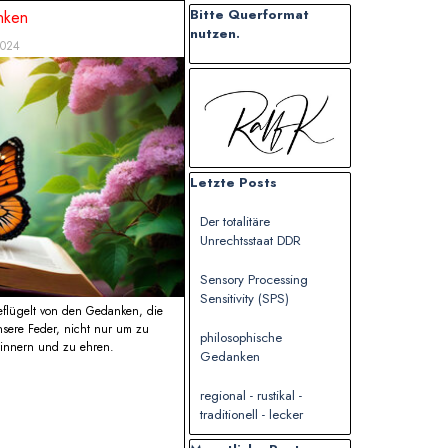
Block überspringen Bitte Querformat n
Bitte Querformat
nken
nutzen.
2024
Block überspringen
Block überspringen Letzte Posts
Letzte Posts
Der totalitäre
Unrechtsstaat DDR
Sensory Processing
Sensitivity (SPS)
eflügelt von den Gedanken, die
nsere Feder, nicht nur um zu
philosophische
rinnern und zu ehren.
Gedanken
regional - rustikal -
traditionell - lecker