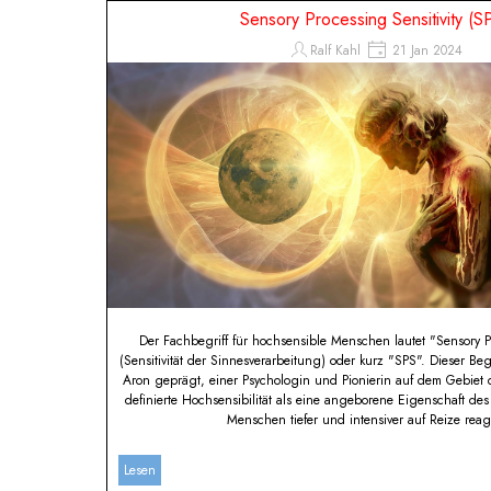
Direkt zum Seiteninhalt
Sensory Processing Sensitivity (S
Ralf Kahl
21 Jan 2024
Der Fachbegriff für hochsensible Menschen lautet "Sensory Pr
(Sensitivität der Sinnesverarbeitung) oder kurz "SPS". Dieser Beg
Aron geprägt, einer Psychologin und Pionierin auf dem Gebiet d
definierte Hochsensibilität als eine angeborene Eigenschaft de
Menschen tiefer und intensiver auf Reize reag
Lesen