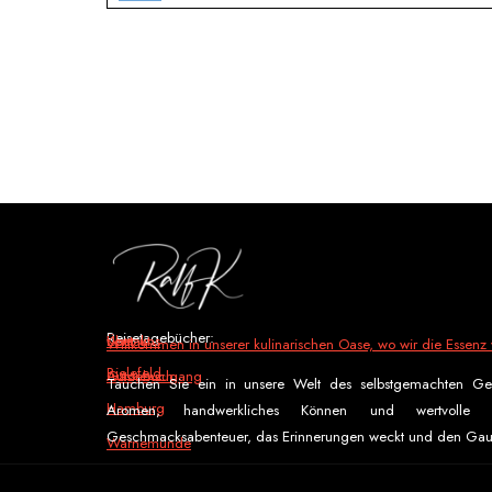
Reisetagebücher:
Über uns
Kontakt
Willkommen in unserer kulinarischen Oase, wo wir die Essenz v
Bielefeld
Autorenzugang
Gästebuch
Tauchen Sie ein in unsere Welt des selbstgemachten Gen
Hamburg
Aromen, handwerkliches Können und wertvolle
Geschmacksabenteuer, das Erinnerungen weckt und den Gau
Warnemünde
Budapest