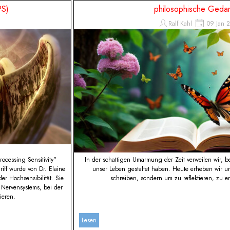
PS)
philosophische Geda
Ralf Kahl
09 Jan 
ocessing Sensitivity"
In der schattigen Umarmung der Zeit verweilen wir, b
riff wurde von Dr. Elaine
unser Leben gestaltet haben. Heute erheben wir u
er Hochsensibilität. Sie
schreiben, sondern um zu reflektieren, zu e
s Nervensystems, bei der
ieren.
Lesen