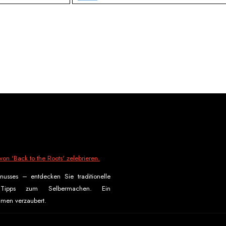
on 'Back to the Roots' zelebrieren.
usses – entdecken Sie traditionelle
 Tipps zum Selbermachen. Ein
men verzaubert.