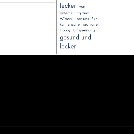
lecker
von
Unterhaltung zum
Wissen
über uns
Ekel
kulinarische Traditionen
Entspannung
Hobby
gesund und
lecker