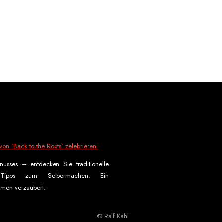
on 'Back to the Roots' zelebrieren.
usses – entdecken Sie traditionelle
 Tipps zum Selbermachen. Ein
men verzaubert.
© Ralf Kahl