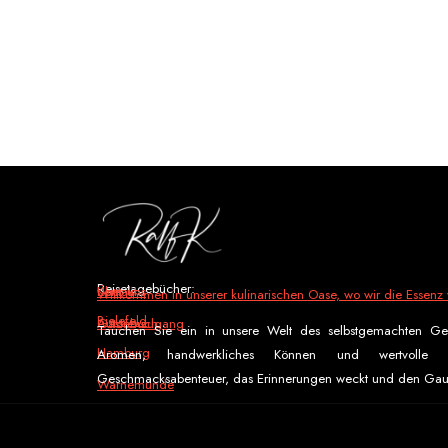
Reisetagebücher:
Über uns
Kontakt
Willkommen in unserer kulinarischen Oase, wo wir die Essenz v
Bielefeld
Autorenzugang
Gästebuch
Tauchen Sie ein in unsere Welt des selbstgemachten Gen
Hamburg
Aromen, handwerkliches Können und wertvolle
Geschmacksabenteuer, das Erinnerungen weckt und den Gau
Warnemünde
Budapest