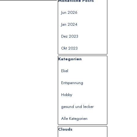
Block überspringen Monatliche Posts
Monatliche Posts
Jun 2026
Jan 2024
Dez 2023
Okt 2023
Block überspringen Kategorien
Kategorien
Ekel
Entspannung
Hobby
gesund und lecker
Alle Kategorien
Block überspringen Clouds
Clouds