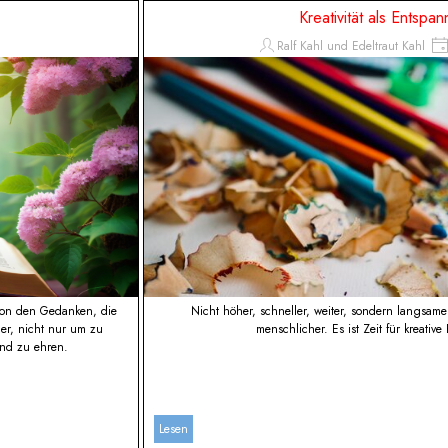
Kreativität als Entspa
Ralf Kahl und Edeltraut Kahl
 von den Gedanken, die
Nicht höher, schneller, weiter, sondern langsame
er, nicht nur um zu
menschlicher. Es ist Zeit für kreativ
und zu ehren.
Lesen