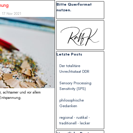
Block überspringen Bitte Querformat n
Bitte Querformat
nnung
nutzen.
17 Nov 2021
Block überspringen
Block überspringen Letzte Posts
Letzte Posts
Der totalitäre
Unrechtsstaat DDR
Sensory Processing
Sensitivity (SPS)
r, achtsamer und vor allem
e Entspannung.
philosophische
Gedanken
regional - rustikal -
traditionell - lecker